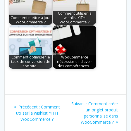
Comment utiliser la
Comment mettre à jour
wishlist YITH
WooCommerce ?
WooCommerce ?
Comment optimiser le
WooCommerce
taux de conversion de
nécessite-t-il d'avoir
son site…
des compétences…
Navigation
Article
Suivant :
Comment créer
Article
Précédent :
Comment
de
suivant
un onglet produit
précédent
utiliser la wishlist YITH
:
personnalisé dans
:
WooCommerce ?
l’article
WooCommerce ?